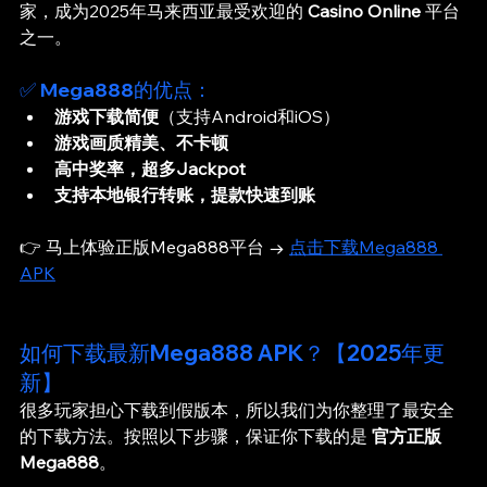
家，成为2025年马来西亚最受欢迎的 
Casino Online
 平台
之一。
✅ Mega888的优点：
游戏下载简便
（支持Android和iOS）
游戏画质精美、不卡顿
高中奖率，超多Jackpot
支持本地银行转账，提款快速到账
👉 马上体验正版Mega888平台 → 
点击下载Mega888 
APK
如何下载最新Mega888 APK？【2025年更
新】
很多玩家担心下载到假版本，所以我们为你整理了最安全
的下载方法。按照以下步骤，保证你下载的是 
官方正版
Mega888
。