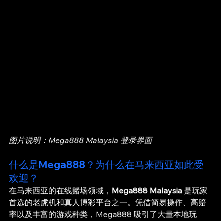
图片说明：Mega888 Malaysia 登录界面
什么是Mega888？为什么在马来西亚如此受
欢迎？
在马来西亚的在线赌场领域，
Mega888 Malaysia
 是玩家
首选的老虎机和真人博彩平台之一。凭借简易操作、高赔
率以及丰富的游戏种类，Mega888 吸引了大量本地玩